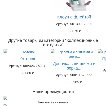
Клоун с флейтой
Артикул: 901300-60660
62 375 ₽
Другие товары из категории "Коллекционные
статуэтки"
Котенок
П
Девочка с вишнями и
Артикул: 90A426-78994
зерка...
А
23 625 ₽
Артикул: 900100-73555
380 985 ₽
Наши преимущества
Безопасная оплата