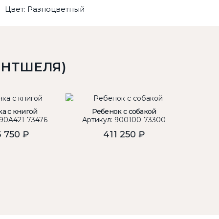
Цвет: Разноцветный
ЕНТШЕЛЯ)
а с книгой
Ребенок с собакой
Де
 90A421-73476
Артикул: 900100-73300
Арти
 750 ₽
411 250 ₽