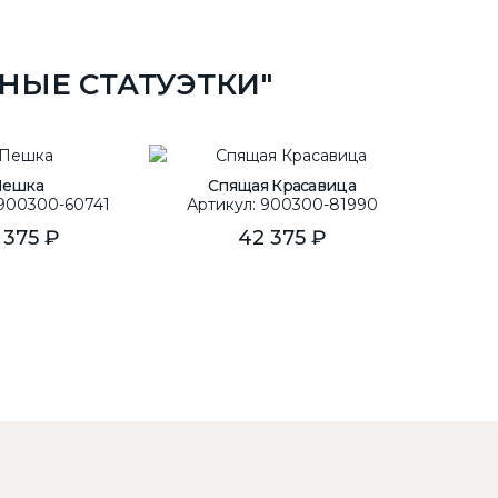
НЫЕ СТАТУЭТКИ"
Пешка
Спящая Красавица
Аз
 900300-60741
Артикул: 900300-81990
Арти
 375 ₽
42 375 ₽