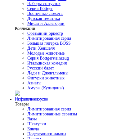
Наборы статуэток
Серия Böttger
Восточные сюжеты
Детская тематика
Мифы и Аллегории
Коллекции
Обезьяний оркестр
Лимитированная серия
Большая пятерка BOSS
Дети Хеншеля
Молодые животные
Серия Böttgersteinzeug
Итальянская комедия
Русский балет
Леди и Джентльмены
Фигурки животных
Азиаты
Амуры (Купидоны)
Изобразительное искусство
Товары
Лимитированная серия
Лимитированные сервизы
Вазы
Шкатулки
Блюда
Подсвечники-лампы
Пласты