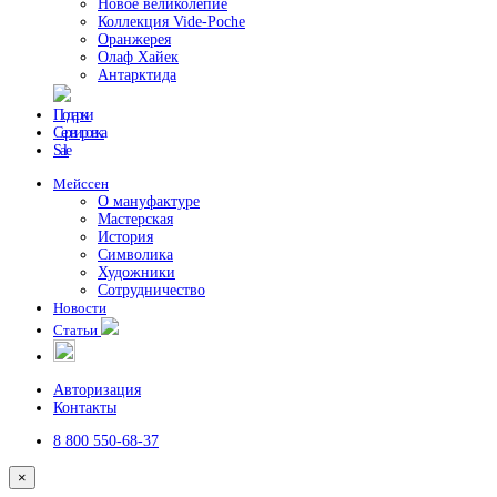
Новое великолепие
Коллекция Vide-Poche
Оранжерея
Олаф Хайек
Антарктида
Подарки
Сервировка
Sale
Мейссен
О мануфактуре
Мастерская
История
Символика
Художники
Сотрудничество
Новости
Статьи
Авторизация
Контакты
8 800 550-68-37
×