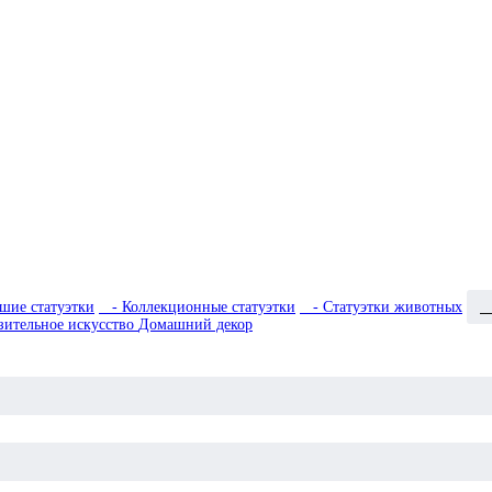
шие статуэтки
- Коллекционные статуэтки
- Статуэтки животных
-
зительное искусство
Домашний декор