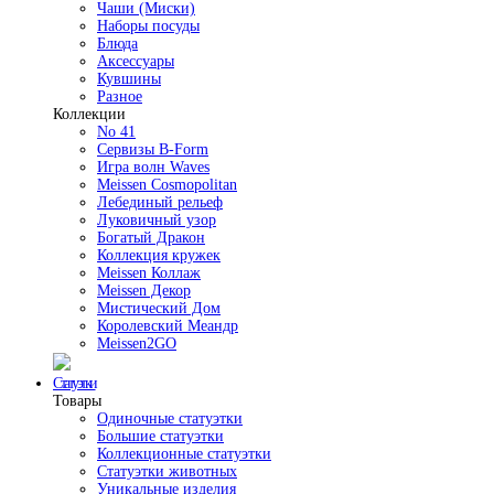
Чаши (Миски)
Наборы посуды
Блюда
Аксессуары
Кувшины
Разное
Коллекции
No 41
Сервизы B-Form
Игра волн Waves
Meissen Cosmopolitan
Лебединый рельеф
Луковичный узор
Богатый Дракон
Коллекция кружек
Meissen Коллаж
Meissen Декор
Мистический Дом
Королевский Меандр
Meissen2GO
Статуэтки
Товары
Одиночные статуэтки
Большие статуэтки
Коллекционные статуэтки
Статуэтки животных
Уникальные изделия