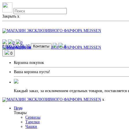
Закрыть
x
0
0
8 800 550-68-37
Контакты
0
Магазины
Доставка и Оплата
0
Корзина покупок
Ваша корзина пуста!
Каждый заказ, за исключением отдельных товаров, поставляется 
x
Посуда
Товары
Сервизы
Тарелки
Чашки