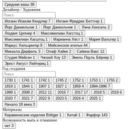
Средние вазы
39
Дизайнер / Художник
Иоганн Иоахим Кендлер
7
Иоганн Фридрих Беттгер
1
Йорг Даниельчик
1
Йорг Даниэльчик
1
Лена Хенсель
2
Людвиг Цепнер
4
Максимилиан Хагстоц
1
Максимилиан Хагштоц
1
Марианна Хёст
1
Мария Вальтер
1
Маркус Хильцингер
8
Мейсенское ателье
44
Микаэла Дерфель
3
Олаф Хайек
2
Сабина Вакс
12
Студия Мейсен
1
Чжоюй Хоу
13
Эмиль Пауль Бёрнер
1
Эрнст Август Лейтериц
1
Год создания
1730
1
1741
1
1742
1
1745
2
1752
1
1753
1
1755
2
1819
1
1844
1
1907
1
1927
1
1959
4
1994-1996
7
1999
1
2008
2
2012
11
2016
7
2017
17
2018
5
2019
6
2020
7
2021
7
2022
9
2023
5
2024
4
2025
1
Начало 18 века
3
Материалы
Керамические изделия Böttger
1
Китай
1
Фарфор
143
Возможность мыть в п/машине
нет
3