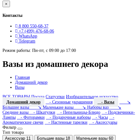
×
Контакты
8 800 550-68-37
+7 (499) 476-68-06
WhatsApp
Telegram
Режим работы: Пн-пт, с 09:00 до 17:00
Вазы из домашнего декора
Главная
Домашний декор
Вазы
ВСЕ ТОВАРЫ
Посуда
Статуэтки
Изобразительное искусство
Домашний декор
- Сезонные украшения
- Вазы
↘
Большие вазы
↘ Маленькие вазы
↘ Наборы ваз
↘
Средние вазы
- Шкатулки
- Пепельницы-Блюдо
- Подсвечники-
Лампы
- Фоторамки
- Подарочные наборы
- Часы
-
Ароматические свечи
- Настенные тарелки
- Аксессуары
Фильтр
Тип товара
Аксессуар
11
Большие вазы
18
Маленькие вазы
60