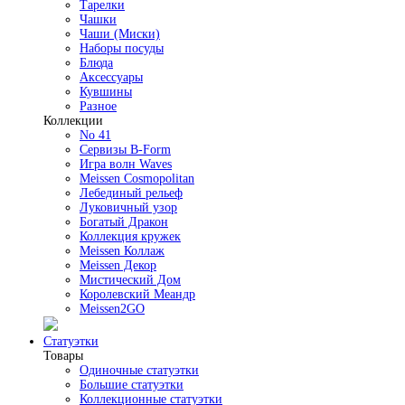
Тарелки
Чашки
Чаши (Миски)
Наборы посуды
Блюда
Аксессуары
Кувшины
Разное
Коллекции
No 41
Сервизы B-Form
Игра волн Waves
Meissen Cosmopolitan
Лебединый рельеф
Луковичный узор
Богатый Дракон
Коллекция кружек
Meissen Коллаж
Meissen Декор
Мистический Дом
Королевский Меандр
Meissen2GO
Статуэтки
Товары
Одиночные статуэтки
Большие статуэтки
Коллекционные статуэтки