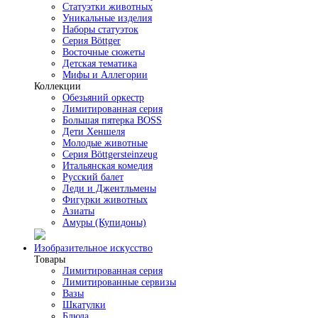
Статуэтки животных
Уникальные изделия
Наборы статуэток
Серия Böttger
Восточные сюжеты
Детская тематика
Мифы и Аллегории
Коллекции
Обезьяний оркестр
Лимитированная серия
Большая пятерка BOSS
Дети Хеншеля
Молодые животные
Серия Böttgersteinzeug
Итальянская комедия
Русский балет
Леди и Джентльмены
Фигурки животных
Азиаты
Амуры (Купидоны)
Изобразительное искусство
Товары
Лимитированная серия
Лимитированные сервизы
Вазы
Шкатулки
Блюда