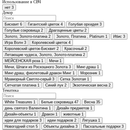
Использование в СВЧ
нет
3
Декор
Бисквит
6
Гигантский цветок
4
Голубая орхидея
3
Голубые сокровища
2
Драгоценные цветы
2
Золото, Золото-платина
2
Золото, Платина , Platinum
1
Ибис
3
Игра Волн
3
Королевский цветок
4
Королевский цветок-Бисквит
2
Красочный
2
Летающие чудеса, Золото, Золото-платина
2
МЕЙСЕНСКАЯ роза
1
Мечи
1
Мечи, Шпаги из Роскошного Золота
3
Минг-драш
1
Минг-драш, фиолетовый дракон Минг
1
Морозник
1
Мраморный Светло-серый
3
Сетка Золотая
1
Сетчатая платина
1
Синий лук
2
Экзотическая весна
2
Тематика
White Treasures
1
Белые сокровища
47
Весна
35
день святого Валентина
1
Дизайн предметов
1
Дизайн-объекты
1
Дракон
1
животные
1
идеи для подарков
3
идеи подарков
2
Лягушка
1
Новогодний стол
5
Объекты дизайна
3
Пасхальные подарки
3