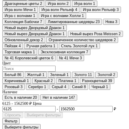
Драгоценные цветы
2
Игра волн
2
Игра волн
1
Игра волн Мечи
1
Игра волн Рельеф
4
Игра волн Рельеф
3
Игра с волнами
1
Игра с волнами Холли
1
Коллекция Бабочки
7
Лимитированные шедевры
23
Нова
3
Новый вырез Дворцовый Дракон
1
Новый вырез Дворцовый Дракон
1
Новый вырез Роза Meissen
2
Обновленный декор
2
Ограниченное количество шедевров
2
Пейзаж
4
Ручная работа
1
Стиль Золотой лук
1
Торговая марка
1
Эксклюзивная коллекция
7
№ 41 Королевский цветок
6
№ 41 Мечи
3
Цвет
Белый
86
Желтый
1
Зеленый
1
Золото
11
Золотой
2
Коричневый
1
Красный
2
Платина
1
Разноцветный
39
Розовый
3
Серебро
1
Серый
4
Синий
8
Черный
1
Наличие
Есть в наличии
20
Нет в наличии
147
6125
-
1562500
₽
Цена
-
₽
Сбросить
Выберите фильтры
Фильтр
Выберите фильтры