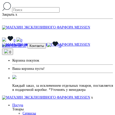
Закрыть
x
0
0
Магазины
Доставка и Оплата
8 800 550-68-37
Контакты
0
0
Корзина покупок
Ваша корзина пуста!
Каждый заказ, за исключением отдельных товаров, поставляется
в подарочной коробке. *Уточнять у менеджера
x
Посуда
Товары
Сервизы