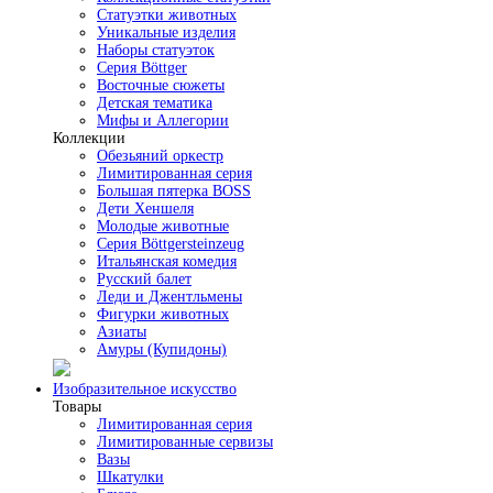
Статуэтки животных
Уникальные изделия
Наборы статуэток
Серия Böttger
Восточные сюжеты
Детская тематика
Мифы и Аллегории
Коллекции
Обезьяний оркестр
Лимитированная серия
Большая пятерка BOSS
Дети Хеншеля
Молодые животные
Серия Böttgersteinzeug
Итальянская комедия
Русский балет
Леди и Джентльмены
Фигурки животных
Азиаты
Амуры (Купидоны)
Изобразительное искусство
Товары
Лимитированная серия
Лимитированные сервизы
Вазы
Шкатулки