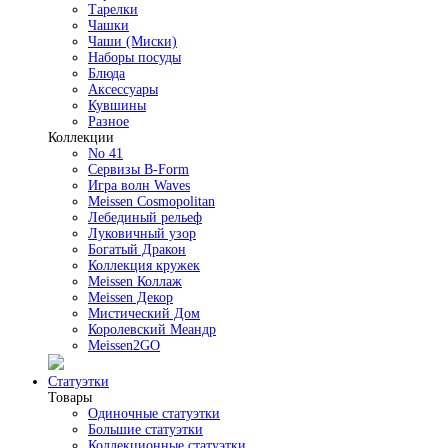
Тарелки
Чашки
Чаши (Миски)
Наборы посуды
Блюда
Аксессуары
Кувшины
Разное
Коллекции
No 41
Сервизы B-Form
Игра волн Waves
Meissen Cosmopolitan
Лебединый рельеф
Луковичный узор
Богатый Дракон
Коллекция кружек
Meissen Коллаж
Meissen Декор
Мистический Дом
Королевский Меандр
Meissen2GO
Статуэтки
Товары
Одиночные статуэтки
Большие статуэтки
Коллекционные статуэтки