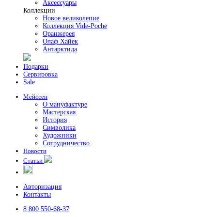
Аксессуары
Коллекции
Новое великолепие
Коллекция Vide-Poche
Оранжерея
Олаф Хайек
Антарктида
Подарки
Сервировка
Sale
Мейссен
О мануфактуре
Мастерская
История
Символика
Художники
Сотрудничество
Новости
Статьи
Авторизация
Контакты
8 800 550-68-37