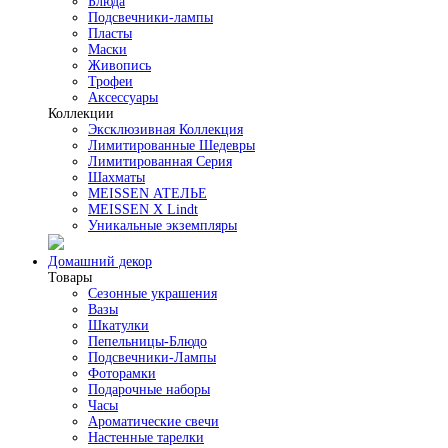
Блюда
Подсвечники-лампы
Пласты
Маски
Живопись
Трофеи
Аксессуары
Коллекции
Эксклюзивная Коллекция
Лимитированные Шедевры
Лимитированная Серия
Шахматы
MEISSEN АТЕЛЬЕ
MEISSEN X Lindt
Уникальные экземпляры
Домашний декор
Товары
Сезонные украшения
Вазы
Шкатулки
Пепельницы-Блюдо
Подсвечники-Лампы
Фоторамки
Подарочные наборы
Часы
Ароматические свечи
Настенные тарелки