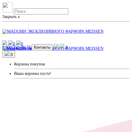
Закрыть
x
0
0
8 800 550-68-37
Контакты
0
Магазины
Доставка и Оплата
0
Корзина покупок
Ваша корзина пуста!