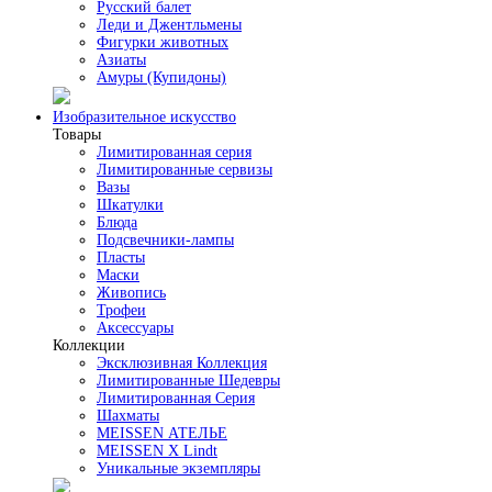
Русский балет
Леди и Джентльмены
Фигурки животных
Азиаты
Амуры (Купидоны)
Изобразительное искусство
Товары
Лимитированная серия
Лимитированные сервизы
Вазы
Шкатулки
Блюда
Подсвечники-лампы
Пласты
Маски
Живопись
Трофеи
Аксессуары
Коллекции
Эксклюзивная Коллекция
Лимитированные Шедевры
Лимитированная Серия
Шахматы
MEISSEN АТЕЛЬЕ
MEISSEN X Lindt
Уникальные экземпляры