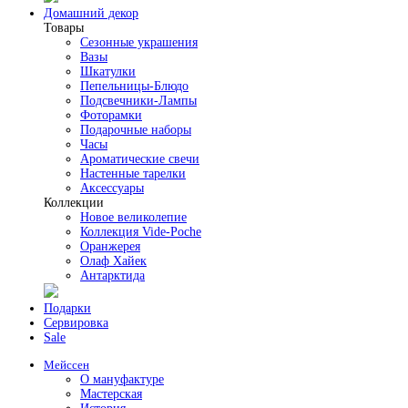
Домашний декор
Товары
Сезонные украшения
Вазы
Шкатулки
Пепельницы-Блюдо
Подсвечники-Лампы
Фоторамки
Подарочные наборы
Часы
Ароматические свечи
Настенные тарелки
Аксессуары
Коллекции
Новое великолепие
Коллекция Vide-Poche
Оранжерея
Олаф Хайек
Антарктида
Подарки
Сервировка
Sale
Мейссен
О мануфактуре
Мастерская