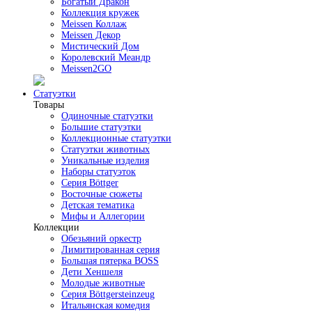
Богатый Дракон
Коллекция кружек
Meissen Коллаж
Meissen Декор
Мистический Дом
Королевский Меандр
Meissen2GO
Статуэтки
Товары
Одиночные статуэтки
Большие статуэтки
Коллекционные статуэтки
Статуэтки животных
Уникальные изделия
Наборы статуэток
Серия Böttger
Восточные сюжеты
Детская тематика
Мифы и Аллегории
Коллекции
Обезьяний оркестр
Лимитированная серия
Большая пятерка BOSS
Дети Хеншеля
Молодые животные
Серия Böttgersteinzeug
Итальянская комедия