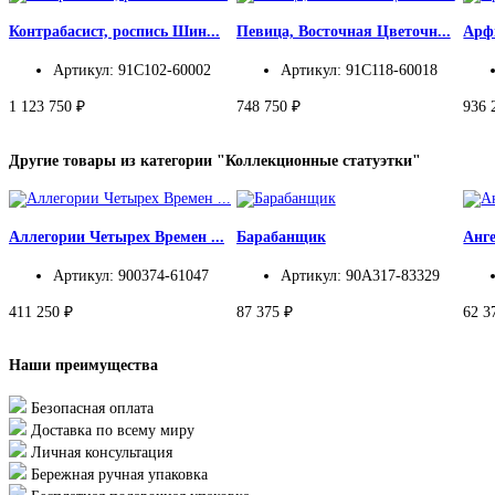
Контрабасист, роспись Шин...
Певица, Восточная Цветочн...
Арфи
Артикул: 91C102-60002
Артикул: 91C118-60018
1 123 750 ₽
748 750 ₽
936 
Другие товары из категории "Коллекционные статуэтки"
Аллегории Четырех Времен ...
Барабанщик
Анг
Артикул: 900374-61047
Артикул: 90A317-83329
411 250 ₽
87 375 ₽
62 3
Наши преимущества
Безопасная оплата
Доставка по всему миру
Личная консультация
Бережная ручная упаковка