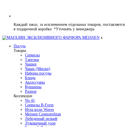
Каждый заказ, за исключением отдельных товаров, поставляется
в подарочной коробке. *Уточнять у менеджера
x
Посуда
Товары
Сервизы
Тарелки
Чашки
Чаши (Миски)
Наборы посуды
Блюда
Аксессуары
Кувшины
Разное
Коллекции
No 41
Сервизы B-Form
Игра волн Waves
Meissen Cosmopolitan
Лебединый рельеф
Луковичный узор