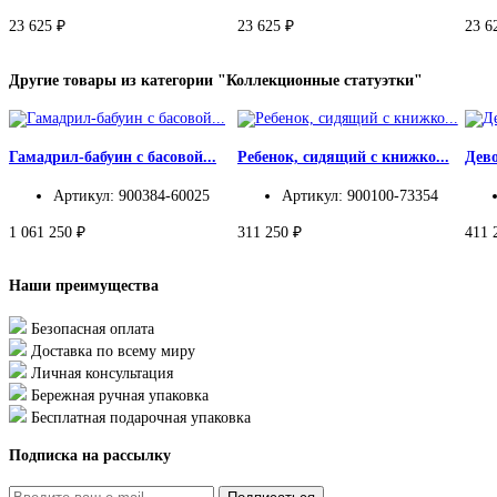
23 625 ₽
23 625 ₽
23 6
Другие товары из категории "Коллекционные статуэтки"
Гамадрил-бабуин с басовой...
Ребенок, сидящий с книжко...
Дев
Артикул: 900384-60025
Артикул: 900100-73354
1 061 250 ₽
311 250 ₽
411 
Наши преимущества
Безопасная оплата
Доставка по всему миру
Личная консультация
Бережная ручная упаковка
Бесплатная подарочная упаковка
Подписка на рассылку