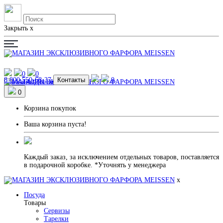
Закрыть
x
0
0
8 800 550-68-37
Контакты
0
Магазины
Доставка и Оплата
0
Корзина покупок
Ваша корзина пуста!
Каждый заказ, за исключением отдельных товаров, поставляется
в подарочной коробке. *Уточнять у менеджера
x
Посуда
Товары
Сервизы
Тарелки