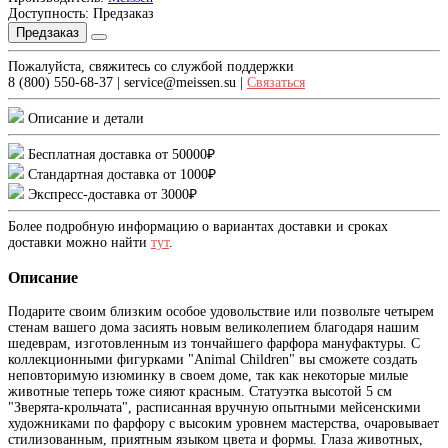
Доступность: Предзаказ
Предзаказ
Пожалуйста, свяжитесь со службой поддержки
8 (800) 550-68-37 | service@meissen.su |
Связаться
Описание и детали
Бесплатная доставка от 50000₽
Стандартная доставка от 1000₽
Экспресс-доставка от 3000₽
Более подробную информацию о вариантах доставки и сроках
доставки можно найти
тут
.
Описание
Подарите своим близким особое удовольствие или позвольте четырем
стенам вашего дома засиять новым великолепием благодаря нашим
шедеврам, изготовленным из тончайшего фарфора мануфактуры. С
коллекционными фигурками "Animal Children" вы сможете создать
неповторимую изюминку в своем доме, так как некоторые милые
животные теперь тоже сияют красным. Статуэтка высотой 5 см
"Зверята-крольчата", расписанная вручную опытными мейсенскими
художниками по фарфору с высоким уровнем мастерства, очаровывает
стилизованным, приятным языком цвета и формы. Глаза животных,