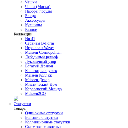
Чашки
Чаши (Миски)
Наборы посуды
Блюда
Аксессуары
Кувшины
Разное
Коллекции
No 41
Сервизы B-Form
Игра волн Waves
Meissen Cosmopolitan
Лебединый рельеф
Луковичный узор
Богатый Дракон
Коллекция кружек
Meissen Коллаж
Meissen Декор
Мистический Дом
Королевский Меандр
Meissen2GO
Статуэтки
Товары
Одиночные статуэтки
Большие статуэтки
Коллекционные статуэтки
Статуэтки животных