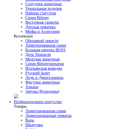
Статуэтки животных
Уникальные изделия
Наборы статуэток
Серия Böttger
Восточные сюжеты
Детская тематика
Мифы и Аллегории
Коллекции
Обезьяний оркестр
Лимитированная серия
Большая пятерка BOSS
Дети Хеншеля
Молодые животные
Серия Böttgersteinzeug
Итальянская комедия
Русский балет
Леди и Джентльмены
Фигурки животных
Азиаты
Амуры (Купидоны)
Изобразительное искусство
Товары
Лимитированная серия
Лимитированные сервизы
Вазы
Шкатулки