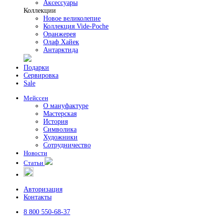
Аксессуары
Коллекции
Новое великолепие
Коллекция Vide-Poche
Оранжерея
Олаф Хайек
Антарктида
Подарки
Сервировка
Sale
Мейссен
О мануфактуре
Мастерская
История
Символика
Художники
Сотрудничество
Новости
Статьи
Авторизация
Контакты
8 800 550-68-37