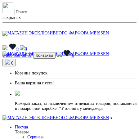
Закрыть
x
0
0
Магазины
Доставка и Оплата
8 800 550-68-37
Контакты
0
0
Корзина покупок
Ваша корзина пуста!
Каждый заказ, за исключением отдельных товаров, поставляется
в подарочной коробке. *Уточнять у менеджера
x
Посуда
Товары
Сервизы