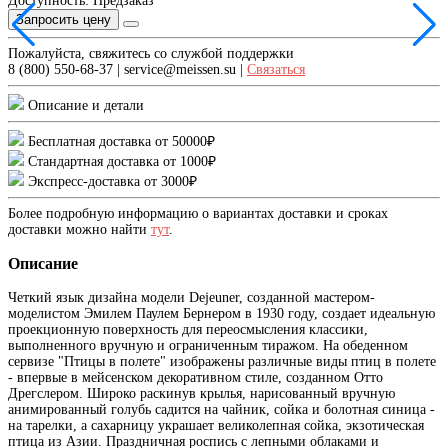
Доступность: Предзаказ
Запросить цену
Пожалуйста, свяжитесь со службой поддержки
8 (800) 550-68-37 | service@meissen.su |
Связаться
Описание и детали
Бесплатная доставка от 50000₽
Стандартная доставка от 1000₽
Экспресс-доставка от 3000₽
Более подробную информацию о вариантах доставки и сроках
доставки можно найти
тут
.
Описание
Четкий язык дизайна модели Dejeuner, созданной мастером-
моделистом Эмилем Паулем Бернером в 1930 году, создает идеальную
проекционную поверхность для переосмысления классики,
выполненного вручную и ограниченным тиражом. На обеденном
сервизе "Птицы в полете" изображены различные виды птиц в полете
- впервые в мейсенском декоративном стиле, созданном Отто
Дрегслером. Широко раскинув крылья, нарисованный вручную
анимированный голубь садится на чайник, сойка и болотная синица -
на тарелки, а сахарницу украшает великолепная сойка, экзотическая
птица из Азии. Праздничная роспись с лепными облаками и