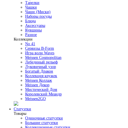
Тарелки
Чашки
Чаши (Миски)
Наборы посуды
Блюда
Аксессуары
Кувшины
Разное
Коллекции
No 41
Сервизы B-Form
Игра волн Waves
Meissen Cosmopolitan
Лебединый рельеф
Луковичный узор
Богатый Дракон
Коллекция кружек
Meissen Коллаж
Meissen Декор
Мистический Дом
Королевский Меандр
Meissen2GO
Статуэтки
Товары
Одиночные статуэтки
Большие статуэтки
Коллекционные статуэтки