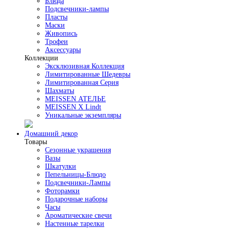
Блюда
Подсвечники-лампы
Пласты
Маски
Живопись
Трофеи
Аксессуары
Коллекции
Эксклюзивная Коллекция
Лимитированные Шедевры
Лимитированная Серия
Шахматы
MEISSEN АТЕЛЬЕ
MEISSEN X Lindt
Уникальные экземпляры
Домашний декор
Товары
Сезонные украшения
Вазы
Шкатулки
Пепельницы-Блюдо
Подсвечники-Лампы
Фоторамки
Подарочные наборы
Часы
Ароматические свечи
Настенные тарелки