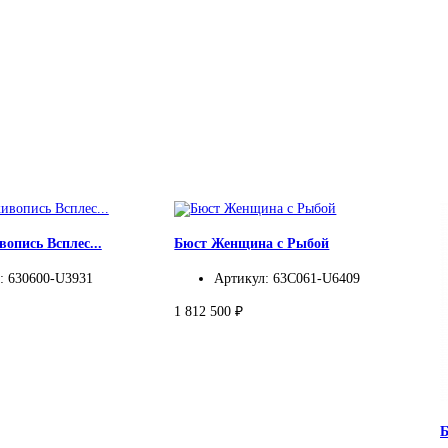
опись Всплес...
Бюст Женщина с Рыбой
: 630600-U3931
Артикул: 63C061-U6409
1 812 500 ₽
Б