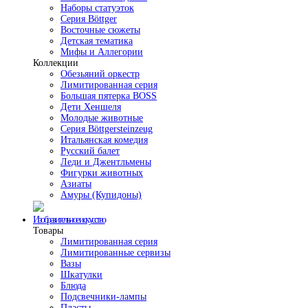
Наборы статуэток
Серия Böttger
Восточные сюжеты
Детская тематика
Мифы и Аллегории
Коллекции
Обезьяний оркестр
Лимитированная серия
Большая пятерка BOSS
Дети Хеншеля
Молодые животные
Серия Böttgersteinzeug
Итальянская комедия
Русский балет
Леди и Джентльмены
Фигурки животных
Азиаты
Амуры (Купидоны)
Изобразительное искусство
Товары
Лимитированная серия
Лимитированные сервизы
Вазы
Шкатулки
Блюда
Подсвечники-лампы
Пласты