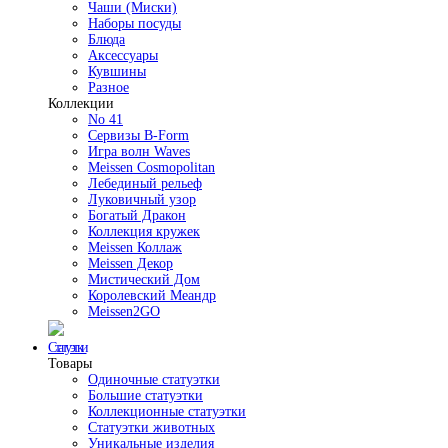
Чаши (Миски)
Наборы посуды
Блюда
Аксессуары
Кувшины
Разное
Коллекции
No 41
Сервизы B-Form
Игра волн Waves
Meissen Cosmopolitan
Лебединый рельеф
Луковичный узор
Богатый Дракон
Коллекция кружек
Meissen Коллаж
Meissen Декор
Мистический Дом
Королевский Меандр
Meissen2GO
Статуэтки
Товары
Одиночные статуэтки
Большие статуэтки
Коллекционные статуэтки
Статуэтки животных
Уникальные изделия