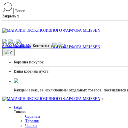
Закрыть
x
0
0
8 800 550-68-37
Контакты
0
Магазины
Доставка и Оплата
0
Корзина покупок
Ваша корзина пуста!
Каждый заказ, за исключением отдельных товаров, поставляется 
x
Посуда
Товары
Сервизы
Тарелки
Чашки