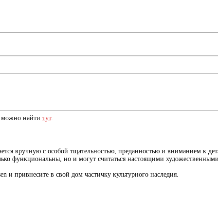
и можно найти
тут
.
ается вручную с особой тщательностью, преданностью и вниманием к де
только функциональны, но и могут считаться настоящими художественным
n и привнесите в свой дом частичку культурного наследия.