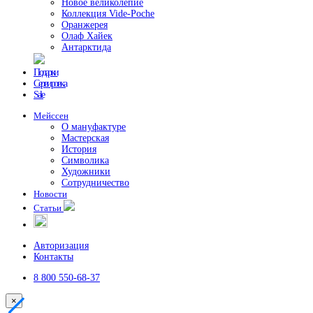
Новое великолепие
Коллекция Vide-Poche
Оранжерея
Олаф Хайек
Антарктида
Подарки
Сервировка
Sale
Мейссен
О мануфактуре
Мастерская
История
Символика
Художники
Сотрудничество
Новости
Статьи
Авторизация
Контакты
8 800 550-68-37
×