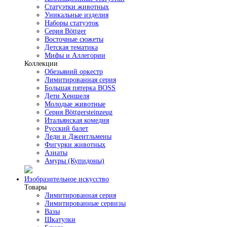
Статуэтки животных
Уникальные изделия
Наборы статуэток
Серия Böttger
Восточные сюжеты
Детская тематика
Мифы и Аллегории
Коллекции
Обезьяний оркестр
Лимитированная серия
Большая пятерка BOSS
Дети Хеншеля
Молодые животные
Серия Böttgersteinzeug
Итальянская комедия
Русский балет
Леди и Джентльмены
Фигурки животных
Азиаты
Амуры (Купидоны)
Изобразительное искусство
Товары
Лимитированная серия
Лимитированные сервизы
Вазы
Шкатулки