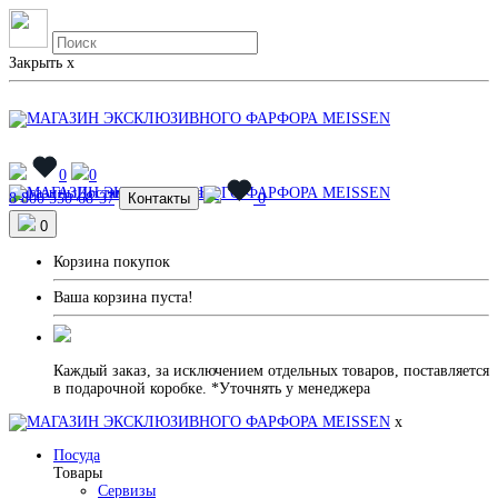
Закрыть
x
0
0
Магазины
Доставка и Оплата
8 800 550-68-37
Контакты
0
0
Корзина покупок
Ваша корзина пуста!
Каждый заказ, за исключением отдельных товаров, поставляется
в подарочной коробке. *Уточнять у менеджера
x
Посуда
Товары
Сервизы