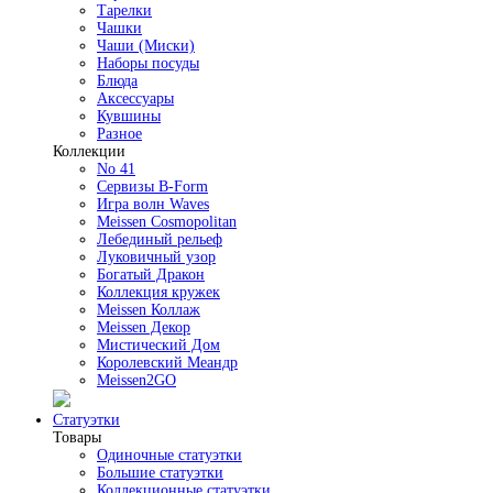
Тарелки
Чашки
Чаши (Миски)
Наборы посуды
Блюда
Аксессуары
Кувшины
Разное
Коллекции
No 41
Сервизы B-Form
Игра волн Waves
Meissen Cosmopolitan
Лебединый рельеф
Луковичный узор
Богатый Дракон
Коллекция кружек
Meissen Коллаж
Meissen Декор
Мистический Дом
Королевский Меандр
Meissen2GO
Статуэтки
Товары
Одиночные статуэтки
Большие статуэтки
Коллекционные статуэтки