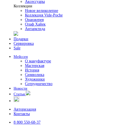
Аксессуары
Коллекции
Новое великолепие
Коллекция Vide-Poche
Оранжерея
Олаф Хайек
Антарктида
Подарки
Сервировка
Sale
Мейссен
О мануфактуре
Мастерская
История
Символика
Художники
Сотрудничество
Новости
Статьи
Авторизация
Контакты
8 800 550-68-37