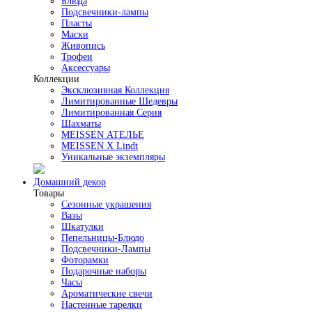
Блюда
Подсвечники-лампы
Пласты
Маски
Живопись
Трофеи
Аксессуары
Коллекции
Эксклюзивная Коллекция
Лимитированные Шедевры
Лимитированная Серия
Шахматы
MEISSEN АТЕЛЬЕ
MEISSEN X Lindt
Уникальные экземпляры
Домашний декор
Товары
Сезонные украшения
Вазы
Шкатулки
Пепельницы-Блюдо
Подсвечники-Лампы
Фоторамки
Подарочные наборы
Часы
Ароматические свечи
Настенные тарелки