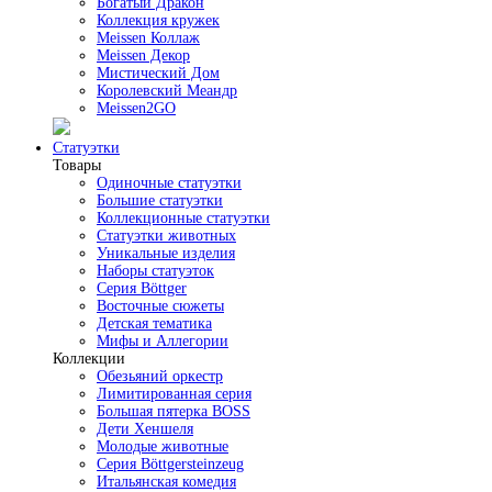
Богатый Дракон
Коллекция кружек
Meissen Коллаж
Meissen Декор
Мистический Дом
Королевский Меандр
Meissen2GO
Статуэтки
Товары
Одиночные статуэтки
Большие статуэтки
Коллекционные статуэтки
Статуэтки животных
Уникальные изделия
Наборы статуэток
Серия Böttger
Восточные сюжеты
Детская тематика
Мифы и Аллегории
Коллекции
Обезьяний оркестр
Лимитированная серия
Большая пятерка BOSS
Дети Хеншеля
Молодые животные
Серия Böttgersteinzeug
Итальянская комедия