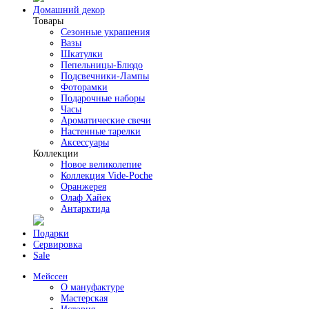
Домашний декор
Товары
Сезонные украшения
Вазы
Шкатулки
Пепельницы-Блюдо
Подсвечники-Лампы
Фоторамки
Подарочные наборы
Часы
Ароматические свечи
Настенные тарелки
Аксессуары
Коллекции
Новое великолепие
Коллекция Vide-Poche
Оранжерея
Олаф Хайек
Антарктида
Подарки
Сервировка
Sale
Мейссен
О мануфактуре
Мастерская