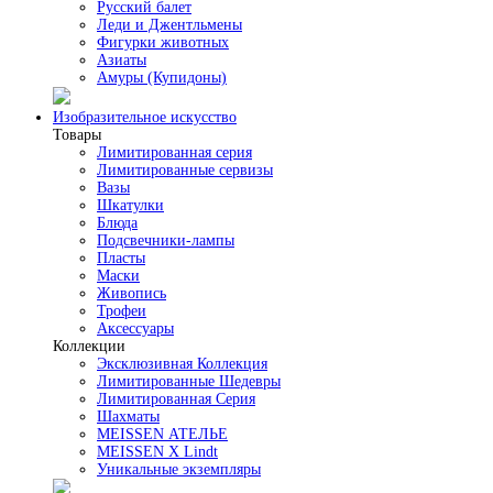
Русский балет
Леди и Джентльмены
Фигурки животных
Азиаты
Амуры (Купидоны)
Изобразительное искусство
Товары
Лимитированная серия
Лимитированные сервизы
Вазы
Шкатулки
Блюда
Подсвечники-лампы
Пласты
Маски
Живопись
Трофеи
Аксессуары
Коллекции
Эксклюзивная Коллекция
Лимитированные Шедевры
Лимитированная Серия
Шахматы
MEISSEN АТЕЛЬЕ
MEISSEN X Lindt
Уникальные экземпляры