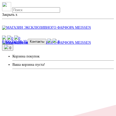
Закрыть
x
0
0
8 800 550-68-37
Контакты
0
Магазины
Доставка и Оплата
0
Корзина покупок
Ваша корзина пуста!