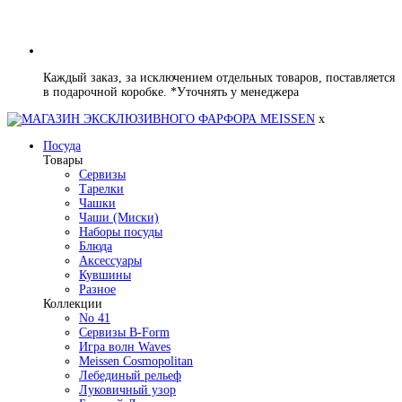
Каждый заказ, за исключением отдельных товаров, поставляется
в подарочной коробке. *Уточнять у менеджера
x
Посуда
Товары
Сервизы
Тарелки
Чашки
Чаши (Миски)
Наборы посуды
Блюда
Аксессуары
Кувшины
Разное
Коллекции
No 41
Сервизы B-Form
Игра волн Waves
Meissen Cosmopolitan
Лебединый рельеф
Луковичный узор