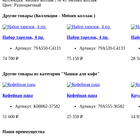
Коллекция: Meissen коллаж | № 41 Meissen коллаж
Цвет: Разноцветный
Другие товары (Коллекция - Meissen коллаж )
Набор тарелок, 4 пр.
Набор тарелок, 4 пр.
Набо
Артикул: 79A550-C4133
Артикул: 79A520-C4133
74 700 ₽
75 150 ₽
28 5
Другие товары из категории "Чашки для кофе"
Кофейная пара
Кофейная пара
Кру
Артикул: K00002-37582
Артикул: 79A555-36582
51 600 ₽
25 350 ₽
14 8
Наши преимущества