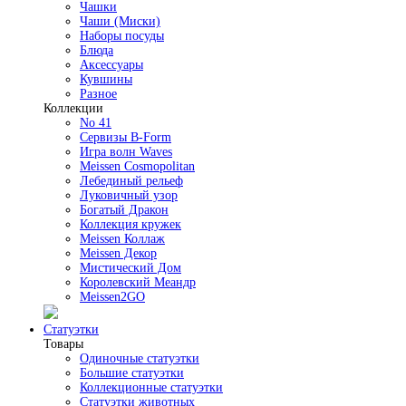
Чашки
Чаши (Миски)
Наборы посуды
Блюда
Аксессуары
Кувшины
Разное
Коллекции
No 41
Сервизы B-Form
Игра волн Waves
Meissen Cosmopolitan
Лебединый рельеф
Луковичный узор
Богатый Дракон
Коллекция кружек
Meissen Коллаж
Meissen Декор
Мистический Дом
Королевский Меандр
Meissen2GO
Статуэтки
Товары
Одиночные статуэтки
Большие статуэтки
Коллекционные статуэтки
Статуэтки животных