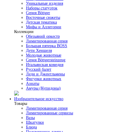
Уникальные изделия
Наборы статуэток
Серия Böttger
Восточные сюжеты
Детская тематика
Мифы и Аллегории
Коллекции
Обезьяний оркестр
Лимитированная серия
Большая пятерка BOSS
Дети Хеншеля
Молодые животные
Серия Böttgersteinzeug
Итальянская комедия
Русский балет
Леди и Джентльмены
Фигурки животных
Азиаты
Амуры (Купидоны)
Изобразительное искусство
Товары
Лимитированная серия
Лимитированные сервизы
Вазы
Шкатулки
Блюда
Подсвечники-лампы