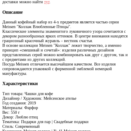
доставки можно найти
тут
.
Описание
Данный кофейный набор из 4-х предметов является частью серии
Meissen "Коллаж Влюбленные Птицы".
Классические элементы знаменитого луковичного узора сочетаются с
декором разнообразных ярких оттенков. В центре внимания находятся
грациозный красочный журавль – вестник счастья.
В основе коллекции Meissen "Коллаж" лежит творчество, а именно
принцип «смешивай и сочетай»: изделия различных дизайнов
представленных серий можно комбинировать как друг с другом, так и
с предметами из других коллекций.
Посуда Meissen отличается высочайшим качеством. Все изделия
сопровождаются упаковкой с фирменной эмблемой немецкой
мануфактуры.
Характеристики
Тип товара: Чашки для кофе
Дизайнер / Художник: Мейсенское ателье
Год создания: 2019
Материалы: Фарфор
Вес: 550 г
Декор: Люблю птиц
Тематика: Подарки для пар | Свадебные подарки
Стиль: Современный