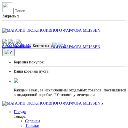
Закрыть
x
0
0
8 800 550-68-37
Контакты
0
Магазины
Доставка и Оплата
0
Корзина покупок
Ваша корзина пуста!
Каждый заказ, за исключением отдельных товаров, поставляется
в подарочной коробке. *Уточнять у менеджера
x
Посуда
Товары
Сервизы
Тарелки