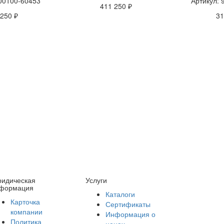
900100-60453
Артикул:
411 250 ₽
 250 ₽
31
идическая
Услуги
формация
Каталоги
Карточка
Сертификаты
компании
Информация о
Политика