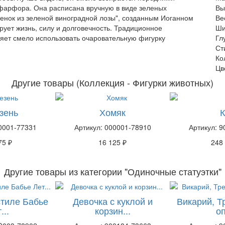
 фарфора. Она расписана вручную в виде зеленых
Вы
енок из зеленой виноградной лозы", созданным Иоганном
Ве
ует жизнь, силу и долговечность. Традиционное
Ши
яет смело использовать очаровательную фигурку
Гл
Ст
Ко
Цв
Другие товары (Коллекция - Фигурки животных)
зень
Хомяк
К
0001-77331
Артикул: 000001-78910
Артикул: 
75 ₽
16 125 ₽
248
Другие товары из категории "Одиночные статуэтки"
стиле Бабье
Девочка с куклой и
Викарий, Т
...
корзин...
оп