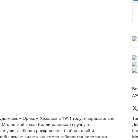
Бо
до
Х
художником Эрихом Хезелем в 1911 году, очаровательно
Ти
. Маленький козел Билли расписан вручную.
Ди
ога и уши, любовно раскрашены. Любопытный и
Го
Чтобы лучше видеть, он смело взбирается передними
Ма