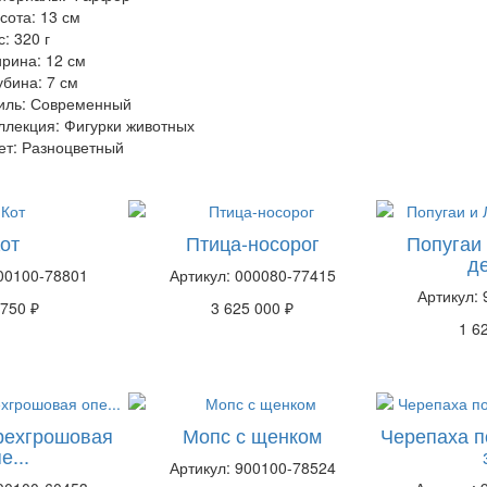
сота: 13 см
с: 320 г
рина: 12 см
убина: 7 см
иль: Современный
ллекция: Фигурки животных
ет: Разноцветный
от
Птица-носорог
Попугаи
д
900100-78801
Артикул: 000080-77415
Артикул:
 750 ₽
3 625 000 ₽
1 6
рехгрошовая
Мопс с щенком
Черепаха 
е...
Артикул: 900100-78524