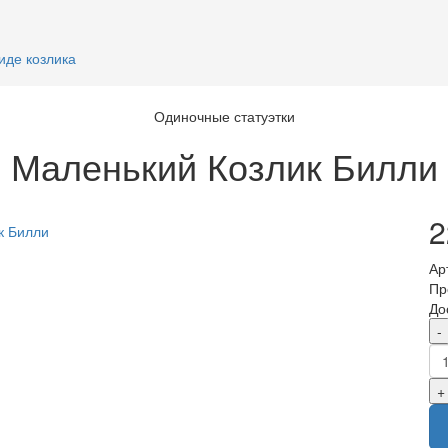
иде козлика
Одиночные статуэтки
Маленький Козлик Билли
2
Ар
Пр
До
-
+