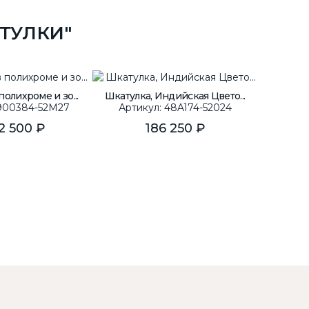
ТУЛКИ"
полихроме и зо...
Шкатулка, Индийская Цвето...
Шкатулк
 900384-52M27
Артикул: 48A174-52024
Арти
12 500 ₽
186 250 ₽
Цен