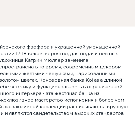
 мейсенского фарфора и украшенной уменьшенной
атии 17-18 веков, вероятно, для подачи нежных
 художница Катрин Мюллер заменила
аспространена в то время, современным декором.
тдельными желтыми чешуйками, нарисованными
золотом цветах. Консервная банка Koi as a длиной
себе эстетику и функциональность в ограниченной
нного интерьера - эта жестяная банка из
 эксклюзивное мастерство исполнения и более чем
й эксклюзивной коллекции расписываются вручную
 и являются свидетельством высоких стандартов