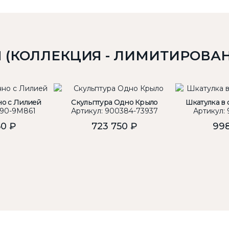
Ы (КОЛЛЕКЦИЯ - ЛИМИТИРОВА
но с Лилией
Скульптура Одно Крыло
Шкатулка в
590-9M861
Артикул: 900384-73937
Артикул:
50 ₽
723 750 ₽
998