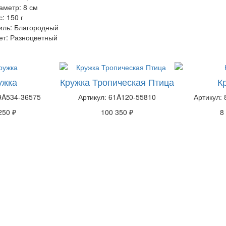
аметр: 8 см
с: 150 г
иль: Благородный
ет: Разноцветный
ужка
Кружка Тропическая Птица
К
79A534-36575
Артикул: 61A120-55810
Артикул:
250 ₽
100 350 ₽
8