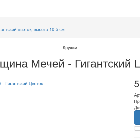
антский цветок, высота 10,5 см
Кружки
щина Мечей - Гигантский 
5
Ар
Пр
До