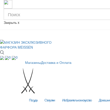
Закрыть
x
0
0
Магазины
Доставка и Оплата
Посуда
Статуэтки
Изобразительное искусство
Домашний