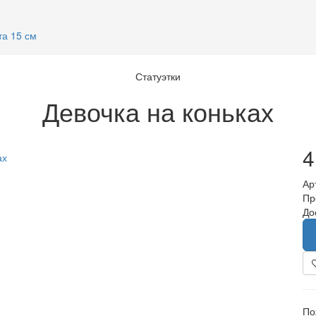
та 15 см
Статуэтки
Девочка на коньках
4
Ар
Пр
До
По