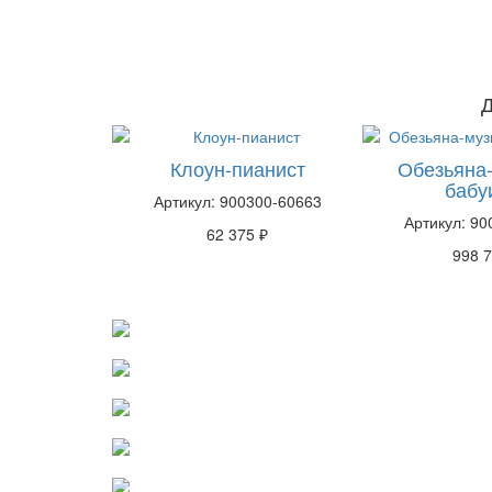
Д
Клоун-пианист
Обезьяна
бабуи
Артикул: 900300-60663
Артикул: 90
62 375 ₽
998 7