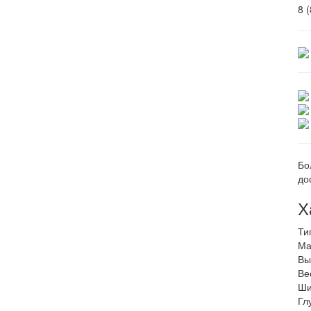
8 
Бо
до
Х
Ти
Ма
Вы
Ве
Ши
Гл