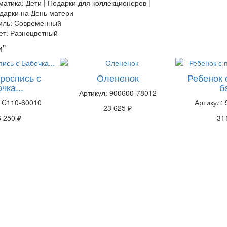
матика: Дети | Подарки для коллекционеров |
дарки на День матери
иль: Современный
ет: Разноцветный
и"
роспись с
Олененок
Ребенок 
чка...
б
Артикул: 900600-78012
91C110-60010
Артикул:
23 625 ₽
6 250 ₽
31