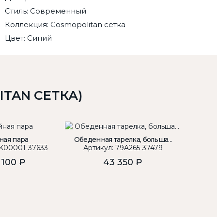
Стиль: Современный
Коллекция: Cosmopolitan сетка
Цвет: Синий
TAN СЕТКА)
ная пара
Обеденная тарелка, больша...
С
 K00001-37633
Артикул: 79A265-37479
Арти
 100 ₽
43 350 ₽