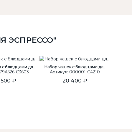
Я ЭСПРЕССО"
с блюдцами дл...
Набор чашек с блюдцами дл...
Чашка с
 79A526-C3603
Артикул: 000001-C4210
Арти
 500 ₽
20 400 ₽